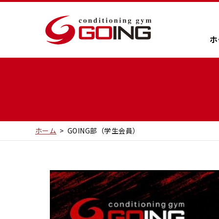
ホ
ホ
ホーム
>
GOING部（学生会員）