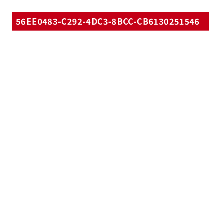
56EE0483-C292-4DC3-8BCC-CB6130251546