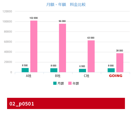
02_p0501