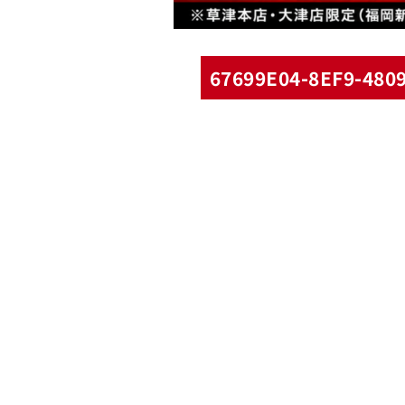
67699E04-8EF9-4809