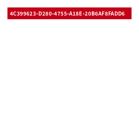
4C399623-D280-4755-A18E-20B6AF8FADD6