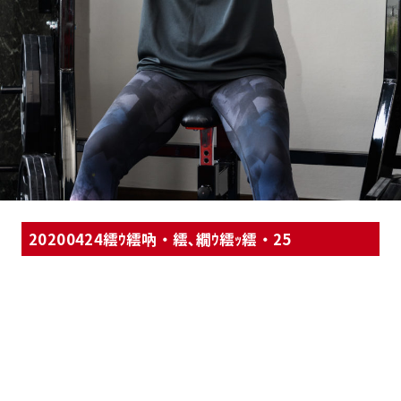
20200424繧ｳ繧吶・繧､繝ｳ繧ｯ繧・25